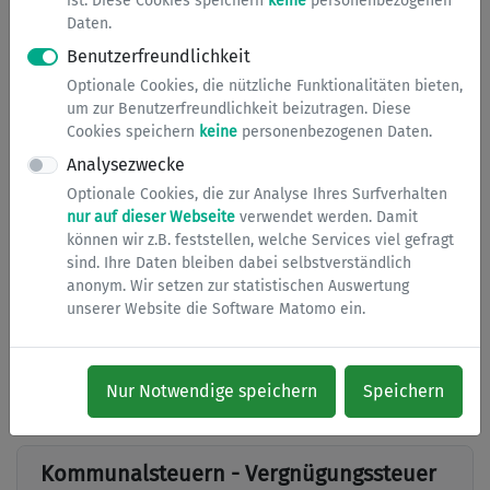
ist. Diese Cookies speichern
keine
personenbezogenen
Daten.
Benutzerfreundlichkeit
Kosten
Optionale Cookies, die nützliche Funktionalitäten bieten,
um zur Benutzerfreundlichkeit beizutragen. Diese
Cookies speichern
keine
personenbezogenen Daten.
Notwendige Unterlagen
Analysezwecke
Optionale Cookies, die zur Analyse Ihres Surfverhalten
nur auf dieser Webseite
verwendet werden. Damit
können wir z.B. feststellen, welche Services viel gefragt
Downloads
sind. Ihre Daten bleiben dabei selbstverständlich
anonym. Wir setzen zur statistischen Auswertung
unserer Website die Software Matomo ein.
zuständige Abteilungen
Nur Notwendige speichern
Speichern
Kontakt
Kommunalsteuern - Vergnügungssteuer