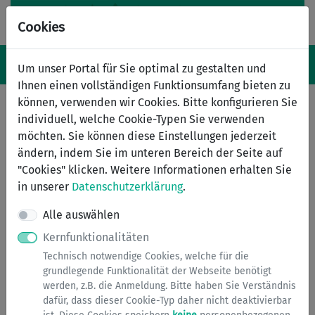
Cookies
Navigation ein-/ausblenden
Anm
Menü
Um unser Portal für Sie optimal zu gestalten und
Ihnen einen vollständigen Funktionsumfang bieten zu
können, verwenden wir Cookies. Bitte konfigurieren Sie
individuell, welche Cookie-Typen Sie verwenden
Vergnügungssteuer
möchten. Sie können diese Einstellungen jederzeit
ändern, indem Sie im unteren Bereich der Seite auf
Der Besteuerung durch Vergnügungssteuer unterliegen
"Cookies" klicken. Weitere Informationen erhalten Sie
u.a. nachfolgende Veranstaltungen in der Stadt:
in unserer
Datenschutzerklärung
.
Ausspielen von Geld oder ähnlichen Gegenständen
Alle auswählen
in Spielclubs, Spielkasinos und ähnlichen
Kernfunktionalitäten
Einrichtungen,
Betreiben von Musik-, Spiel-, Geschicklichkeits-,
Technisch notwendige Cookies, welche für die
Unterhaltungs- oder ähnlichen -apparaten
grundlegende Funktionalität der Webseite benötigt
werden, z.B. die Anmeldung. Bitte haben Sie Verständnis
Striptease- Vorführungen und Darbietungen
dafür, dass dieser Cookie-Typ daher nicht deaktivierbar
ähnlicher Art.