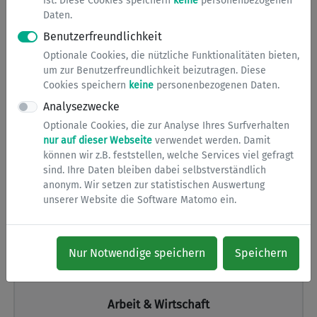
ist. Diese Cookies speichern
keine
personenbezogenen
Daten.
Adressänderung im Personalausweis,
Benutzerfreundlichkeit
Anforderung von Urkunden aus dem
Optionale Cookies, die nützliche Funktionalitäten bieten,
Eheregister
,
Anforderung von Urkunden
um zur Benutzerfreundlichkeit beizutragen. Diese
aus dem Geburtsregister
,
Anforderung von
Cookies speichern
keine
personenbezogenen Daten.
Urkunden aus dem
Analysezwecke
Lebenspartnerschaftsregister
Optionale Cookies, die zur Analyse Ihres Surfverhalten
[...]
nur auf dieser Webseite
verwendet werden. Damit
können wir z.B. feststellen, welche Services viel gefragt
sind. Ihre Daten bleiben dabei selbstverständlich
anonym. Wir setzen zur statistischen Auswertung
unserer Website die Software Matomo ein.
Nur Notwendige speichern
Speichern
Arbeit & Wirtschaft