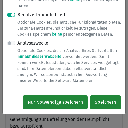
ist. Diese Cookies speichern
keine
personenbezogenen
SICHERHEIT & ORDNUNG
Daten.
Benutzerfreundlichkeit
Optionale Cookies, die nützliche Funktionalitäten bieten,
um zur Benutzerfreundlichkeit beizutragen. Diese
Cookies speichern
keine
personenbezogenen Daten.
Befahren von Fußgängerzonen
Analysezwecke
Optionale Cookies, die zur Analyse Ihres Surfverhalten
nur auf dieser Webseite
verwendet werden. Damit
Ausnahmegenehmigung zum Befahren und zum Be-
können wir z.B. feststellen, welche Services viel gefragt
und Entladen in der Fußgängerzone auch außerhalb
sind. Ihre Daten bleiben dabei selbstverständlich
der Lieferzeiten
anonym. Wir setzen zur statistischen Auswertung
unserer Website die Software Matomo ein.
Befreiung von der Helm- und Gurtpflicht
Nur Notwendige speichern
Speichern
Genehmigung zur Befreiung von der Helmpflicht
bzw. Gurtpflicht