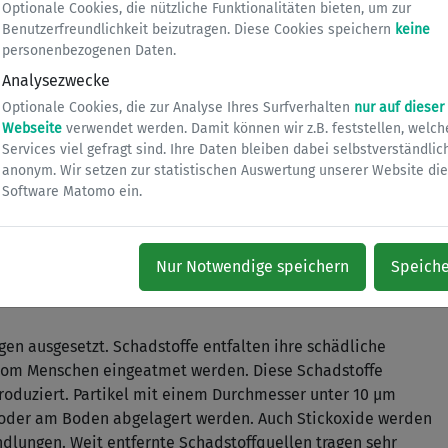
Optionale Cookies, die nützliche Funktionalitäten bieten, um zur
Benutzerfreundlichkeit beizutragen. Diese Cookies speichern
keine
personenbezogenen Daten.
ortschritt und Entwicklung. Diese Zeiten sind inzwischen
Analysezwecke
ank der technischen Entwicklung der Rauchgasreinigung.
atürlichen Ursachen, wie Vulkanausbrüchen, wo riesige
Optionale Cookies, die zur Analyse Ihres Surfverhalten
nur auf dieser
Webseite
verwendet werden. Damit können wir z.B. feststellen, welch
 Atmosphäre gewirbelt werden, ist ein Teil der
Services viel gefragt sind. Ihre Daten bleiben dabei selbstverständlic
en. Dieser Teil ist jedoch so gravierend, dass er auch das
anonym. Wir setzen zur statistischen Auswertung unserer Website die
 zu erwartende Erderwärmung in Gefahr bringt.
Software Matomo ein.
iche Wirkungen für Menschen und Tiere, sondern greifen
an.
agesmittelwert von Feinstaub (PM10) und für den
Nur Notwendige speichern
Speich
 wobei derzeit keine PM10 Grenzwertüberschreitungen in
en ausgesetzt. Schadstoffe entfalten ihre schädliche
 vom Menschen eingeatmet werden. Diese Schadstoffe
oduziert. Partikel mit einem Durchmesser unter 10 µm
n oder am Boden abgelagert werden. Auch Stickoxide werden
dlungen. Weit entfernte Schadstoffquellen tragen sehr