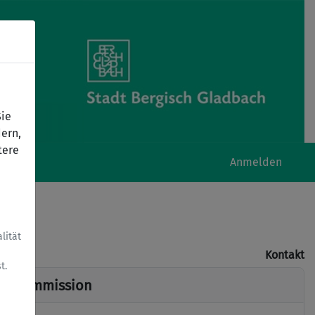
Sie
ern,
tere
Anmelden
lität
Kontakt
t.
Immission