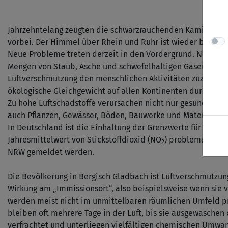
Jahrzehntelang zeugten die schwarzrauchenden Kamine von F
vorbei. Der Himmel über Rhein und Ruhr ist wieder blau. D
Neue Probleme treten derzeit in den Vordergrund. Neben n
Mengen von Staub, Asche und schwefelhaltigen Gasen in die
Luftverschmutzung den menschlichen Aktivitäten zuzuschreib
ökologische Gleichgewicht auf allen Kontinenten durch die
Zu hohe Luftschadstoffe verursachen nicht nur gesundheitl
auch Pflanzen, Gewässer, Böden, Bauwerke und Materialien 
In Deutschland ist die Einhaltung der Grenzwerte für den T
Jahresmittelwert von Stickstoffdioxid (NO
) problematisch,
2
NRW gemeldet werden.
Die Bevölkerung in Bergisch Gladbach ist Luftverschmutzung
Wirkung am „Immissionsort“, also beispielsweise wenn sie
werden meist nicht im unmittelbaren räumlichen Umfeld pr
bleiben oft mehrere Tage in der Luft, bis sie ausgewasche
verfrachtet und unterliegen vielfältigen chemischen Umwan