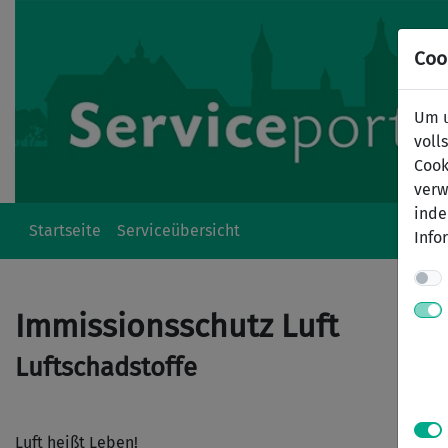
Coo
Um u
voll
Cook
verw
inde
Startseite
Serviceübersicht
Info
Immissionsschutz Luft
Luftschadstoffe
Luft heißt Leben!