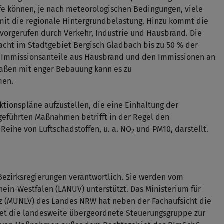
ffe können, je nach meteorologischen Bedingungen, viele
mit die regionale Hintergrundbelastung. Hinzu kommt die
rvorgerufen durch Verkehr, Industrie und Hausbrand. Die
cht im Stadtgebiet Bergisch Gladbach bis zu 50 % der
n Immissionsanteile aus Hausbrand und den Immissionen an
traßen mit enger Bebauung kann es zu
men.
ktionspläne aufzustellen, die eine Einhaltung der
fgeführten Maßnahmen betrifft in der Regel den
Reihe von Luftschadstoffen, u. a. NO
und PM10, darstellt.
2
 Bezirksregierungen verantwortlich. Sie werden vom
in-Westfalen (LANUV) unterstützt. Das Ministerium für
z (MUNLV) des Landes NRW hat neben der Fachaufsicht die
eitet die landesweite übergeordnete Steuerungsgruppe zur