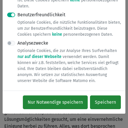
ist. Diese Cookies speichern
keine
personenbezogenen
ordnungsbehördliches Vorverfahren. Laut Jagdgesetz ist
Daten.
der Jagdpächter nämlich schadensersatzverpflichtet.
Benutzerfreundlichkeit
Konkret wird der zuständige Jagdpächter angeschrieben
Optionale Cookies, die nützliche Funktionalitäten bieten,
und aufgefordert, sich binnen einer Frist von 5 Tagen mit
um zur Benutzerfreundlichkeit beizutragen. Diese
dem Geschädigten zu einigen. Sollte es zu einer Einigung
Cookies speichern
keine
personenbezogenen Daten.
kommen (das heißt, dass der Jagdpächter die Schäden
Analysezwecke
wieder behebt oder einen Entschädigungsbetrag an den
Geschädigten zahlt) , ist der Fall für die
Optionale Cookies, die zur Analyse Ihres Surfverhalten
nur auf dieser Webseite
verwendet werden. Damit
Ordnungsbehörde beendet.
können wir z.B. feststellen, welche Services viel gefragt
sind. Ihre Daten bleiben dabei selbstverständlich
In den meisten Fällen kommt es jedoch nicht zu einer
anonym. Wir setzen zur statistischen Auswertung
Einigung. Dann wird unter Teilnahme der
unserer Website die Software Matomo ein.
Ordnungsbehörde ein Termin mit einem Gutachter
einberufen, der dann vor Ort die Schäden begutachtet
und auch beziffert. Oft ist auch ein Ernteausfall die Folge
Nur Notwendige speichern
Speichern
einer solchen "Wildschwein- Zerwühlung". In dem
gemeinsamen Gespräch vor Ort wird nach
Lösungsmöglichkeiten gesucht, um eine einvernehmliche
Einigung herbei zu führen. Alles, was dort besprochen