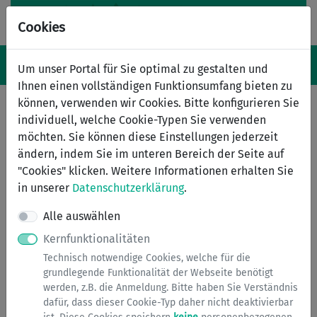
Cookies
Navigation ein-/ausblenden
Anm
Menü
Um unser Portal für Sie optimal zu gestalten und
Ihnen einen vollständigen Funktionsumfang bieten zu
können, verwenden wir Cookies. Bitte konfigurieren Sie
individuell, welche Cookie-Typen Sie verwenden
Wildschäden
möchten. Sie können diese Einstellungen jederzeit
ändern, indem Sie im unteren Bereich der Seite auf
Im Sachgebiet Wildschäden werden Schäden gemeldet,
"Cookies" klicken. Weitere Informationen erhalten Sie
die Wildtiere (meistens Schwarzwild) verursacht haben.
in unserer
Datenschutzerklärung
.
Dabei handelt es sich jedoch nicht um Verkehrsunfälle
mit Wildbeteiligung.
Alle auswählen
Kernfunktionalitäten
Hat jemand eine land,- oder forstwirtschaftlich genutzte
Fläche und wird diese von Wildschweinen heimgesucht
Technisch notwendige Cookies, welche für die
und zerstört, so kann der Geschädigte bei der
grundlegende Funktionalität der Webseite benötigt
werden, z.B. die Anmeldung. Bitte haben Sie Verständnis
Ordnungsbehörde den Wildschadensfall offiziell melden.
dafür, dass dieser Cookie-Typ daher nicht deaktivierbar
Die Ordnungsbehörde eröffnet dann ein sogenanntes