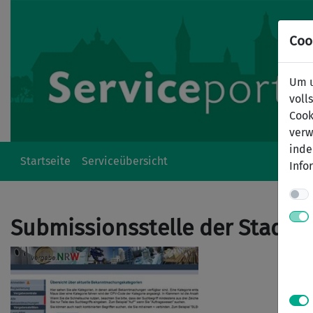
Coo
Um u
voll
Cook
verw
inde
Startseite
Serviceübersicht
Info
Submissionsstelle der Stadt 