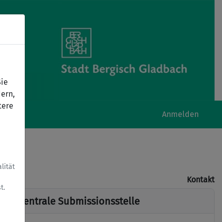
Sie
ern,
tere
Anmelden
lität
Kontakt
t.
Zentrale Submissionsstelle