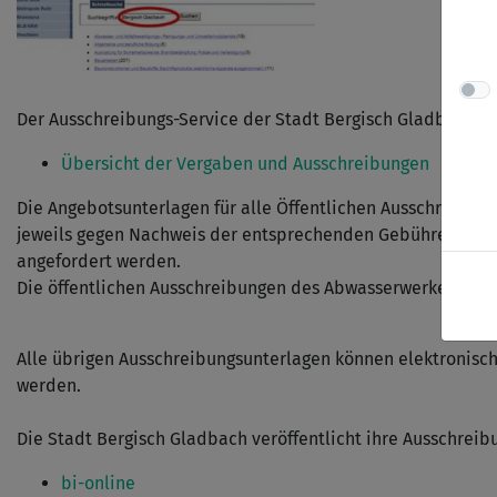
Der Ausschreibungs-Service der Stadt Bergisch Gladbach ste
Übersicht der Vergaben und Ausschreibungen
Die Angebotsunterlagen für alle Öffentlichen Ausschreibu
jeweils gegen Nachweis der entsprechenden Gebührenzahlun
angefordert werden.
Die öffentlichen Ausschreibungen des Abwasserwerkes kön
Alle übrigen Ausschreibungsunterlagen können elektronisc
werden.
Die Stadt Bergisch Gladbach veröffentlicht ihre Ausschrei
bi-online