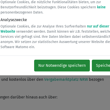
Optionale Cookies, die nützliche Funktionalitäten bieten, um zur
Benutzerfreundlichkeit beizutragen. Diese Cookies speichern
keine
personenbezogenen Daten.
Analysezwecke
llt Ihnen ausführliche Informationen zur Verfügung:
Optionale Cookies, die zur Analyse Ihres Surfverhalten
nur auf dieser
Webseite
verwendet werden. Damit können wir z.B. feststellen, welch
Services viel gefragt sind. Ihre Daten bleiben dabei selbstverständlic
anonym. Wir setzen zur statistischen Auswertung unserer Website die
ngen des Abwasserwerkes können bei der Submissionsstelle
Software Matomo ein.
g entweder persönlich abgeholt oder schriftlich
nen Sie
hier
einsehen.
Nur Notwendige speichern
Speich
h und kostenlos über den
Vergabemarktplatz NRW
bezogen
bungen darüber hinaus auch über: