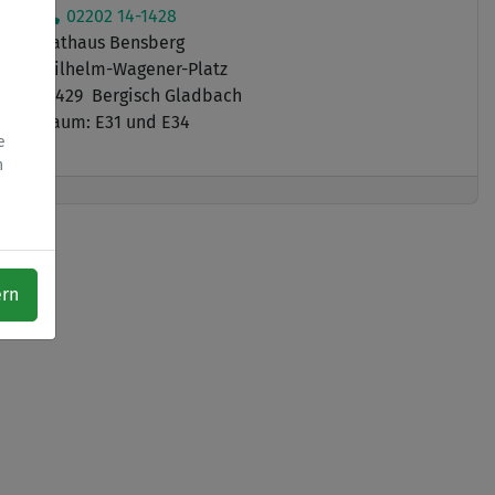
02202 14-1428
Rathaus Bensberg
Wilhelm-Wagener-Platz
51429 Bergisch Gladbach
Raum: E31 und E34
e
h
ern