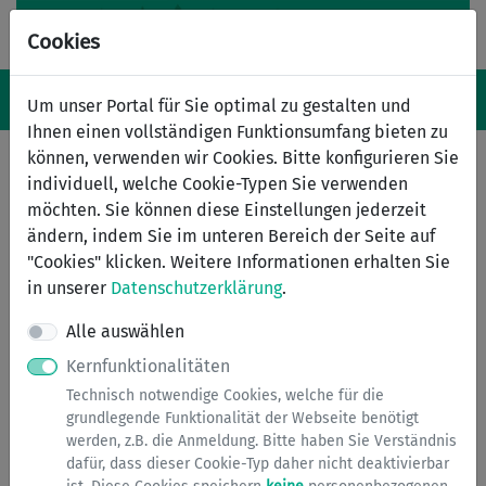
Cookies
Navigation ein-/ausblenden
Anm
Menü
Um unser Portal für Sie optimal zu gestalten und
Ihnen einen vollständigen Funktionsumfang bieten zu
können, verwenden wir Cookies. Bitte konfigurieren Sie
individuell, welche Cookie-Typen Sie verwenden
Wilder Müll
möchten. Sie können diese Einstellungen jederzeit
ändern, indem Sie im unteren Bereich der Seite auf
Unsachgemäße Ablagerung von Abfällen, wilde
"Cookies" klicken. Weitere Informationen erhalten Sie
Müllablagerungen, Lagerung von Stoffen an Gewässern
in unserer
Datenschutzerklärung
.
u.ä.
Alle auswählen
Als "wilder Müll" werden Abfälle bezeichnet, die in der
Kernfunktionalitäten
freien Landschaft, in Wäldern oder an Bachläufen sowie
Technisch notwendige Cookies, welche für die
an öffentlichen Plätzen außerhalb der dafür
grundlegende Funktionalität der Webseite benötigt
vorgesehenen Abfallbehälter illegal beseitigt oder
werden, z.B. die Anmeldung. Bitte haben Sie Verständnis
abgelagert werden. Dies kann beispielsweise Haus- und
dafür, dass dieser Cookie-Typ daher nicht deaktivierbar
Sperrmüll, Bauschutt, Baustellenabfall, aber auch