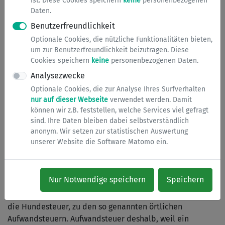
ist. Diese Cookies speichern
keine
personenbezogenen
Daten.
Zweitwohnungsteuer zahlen die Personen, die in Bergisch
Benutzerfreundlichkeit
Gladbach eine Zweitwohnung
innehaben
und diese als
Nebenwohnung im Sinne des Meldegesetzes für das Land
Optionale Cookies, die nützliche Funktionalitäten bieten,
Nordrhein-Westfalen nutzen.
Keine
zu besteuernde
um zur Benutzerfreundlichkeit beizutragen. Diese
Cookies speichern
keine
personenbezogenen Daten.
Zweitwohnung liegt vor, wenn das „Innehaben“ der
Zweitwohnung nicht gegeben ist, d.h. im
Analysezwecke
Erhebungszeitraum die tatsächliche Verfügungsgewalt
Optionale Cookies, die zur Analyse Ihres Surfverhalten
über die Wohnung fehlt (s. unter Formulare Erklärung zur
nur auf dieser Webseite
verwendet werden. Damit
Zweitwohnungsteuer - Punkt Steuerpflicht Buchstabe b
können wir z.B. feststellen, welche Services viel gefragt
sind. Ihre Daten bleiben dabei selbstverständlich
und c).
anonym. Wir setzen zur statistischen Auswertung
unserer Website die Software Matomo ein.
Eine Steuerpflicht besteht, auch wenn der Hauptwohnsitz
in Bergisch Gladbach liegt. Eine Dritt- oder Viertwohnung
ist ebenfalls steuerpflichtig.
Nur Notwendige speichern
Speichern
Die Zweitwohnungsteuer gehört, wie zum Beispiel auch
die Hundesteuer, zu den so genannten örtlichen
Aufwandsteuern. Aufwandsteuer deshalb, weil ein