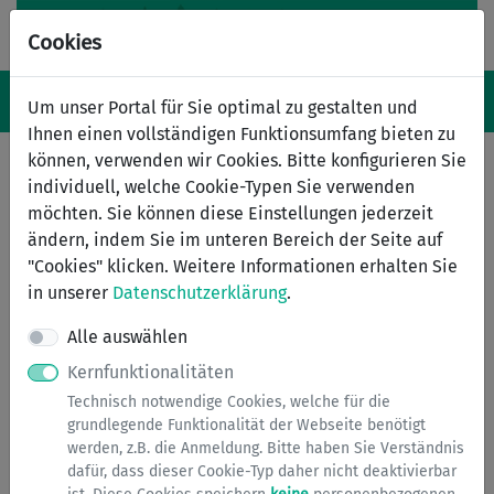
Cookies
Navigation ein-/ausblenden
Anm
Menü
Um unser Portal für Sie optimal zu gestalten und
Ihnen einen vollständigen Funktionsumfang bieten zu
können, verwenden wir Cookies. Bitte konfigurieren Sie
individuell, welche Cookie-Typen Sie verwenden
Zweitwohnungsteuer bei
möchten. Sie können diese Einstellungen jederzeit
Nebenwohnungssitz
ändern, indem Sie im unteren Bereich der Seite auf
"Cookies" klicken. Weitere Informationen erhalten Sie
Zweitwohnungsteuer beim
in unserer
Datenschutzerklärung
.
Nebenwohnsitz
Alle auswählen
Kernfunktionalitäten
Informationen zur Zweitwohnungsteuer
Technisch notwendige Cookies, welche für die
Zum 01.01.2013 hat der Rat der Stadt Bergisch Gladbach
grundlegende Funktionalität der Webseite benötigt
die Einführung einer Zweitwohnungsteuer in Bergisch
werden, z.B. die Anmeldung. Bitte haben Sie Verständnis
Gladbach beschlossen.
dafür, dass dieser Cookie-Typ daher nicht deaktivierbar