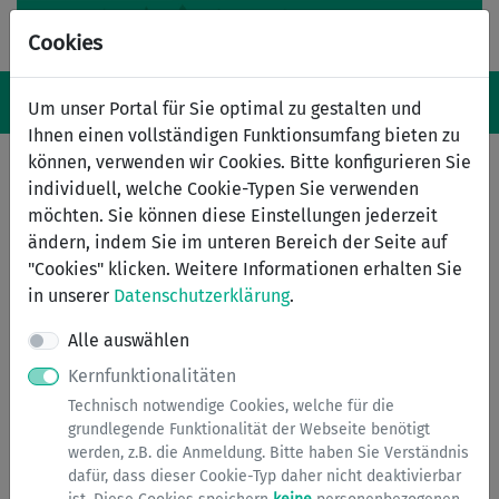
Cookies
Navigation ein-/ausblenden
Anm
Menü
Um unser Portal für Sie optimal zu gestalten und
Ihnen einen vollständigen Funktionsumfang bieten zu
können, verwenden wir Cookies. Bitte konfigurieren Sie
individuell, welche Cookie-Typen Sie verwenden
Baulast
möchten. Sie können diese Einstellungen jederzeit
ändern, indem Sie im unteren Bereich der Seite auf
Allgemein ist eine Baulast immer dann erforderlich,
"Cookies" klicken. Weitere Informationen erhalten Sie
wenn das geplante Bauvorhaben auf dem Baugrundstück
in unserer
Datenschutzerklärung
.
selbst nicht baurechtskonform hergestellt werden kann
und somit ein oder mehrere Nachbargrundstücke
Alle auswählen
zusätzlich zur Herstellung der Genehmigungsfähigkeit
Kernfunktionalitäten
herangezogen werden müssen.
Technisch notwendige Cookies, welche für die
grundlegende Funktionalität der Webseite benötigt
Gesetzliche Grundlage für die Eintragung von Baulasten
werden, z.B. die Anmeldung. Bitte haben Sie Verständnis
ist § 85 der Bauordnung für das Land Nordrhein
dafür, dass dieser Cookie-Typ daher nicht deaktivierbar
Westfalen (BauO NRW).