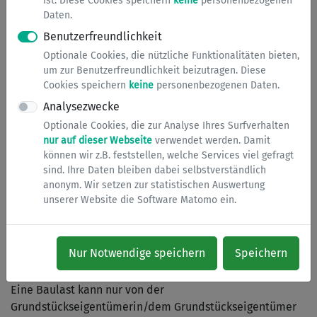
ist. Diese Cookies speichern
keine
personenbezogenen
Daten.
Hauptanwendungsbereiche für die Eintragung von
Benutzerfreundlichkeit
Baulasten sind:
Optionale Cookies, die nützliche Funktionalitäten bieten,
um zur Benutzerfreundlichkeit beizutragen. Diese
Vereinigungsbaulast
Cookies speichern
keine
personenbezogenen Daten.
Übernahme der fehlenden Abstandsflächen
Analysezwecke
Stellplatzzuordnung
Sicherung eines Geh-, Fahr- und/ oder
Optionale Cookies, die zur Analyse Ihres Surfverhalten
nur auf dieser Webseite
verwendet werden. Damit
Leitungsrechts
können wir z.B. feststellen, welche Services viel gefragt
sind. Ihre Daten bleiben dabei selbstverständlich
anonym. Wir setzen zur statistischen Auswertung
Solche öffentlich-rechtlichen Belastungen können neben
unserer Website die Software Matomo ein.
den so genannten privatrechtlichen Belastungen, die in
Abteilung II des Grundbuchs zu finden sind, bestehen.
Baulasten sind jedoch vom Grundbuch völlig unabhängig
Nur Notwendige speichern
Speichern
und werden dort auch nicht eingetragen.
Eine Baulast kann nur von der
Grundstückseigentümerin/dem Grundstückseigentümer