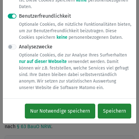
ist. Diese Cookies speichern
keine
personenbezogenen
Daten.
Bebauungsplans liegt. Das Bauvorhaben hat allerdings
den Festsetzungen des Bebauungsplans zu entsprechen
Benutzerfreundlichkeit
und die Erschließung muss gesichert sein.
Optionale Cookies, die nützliche Funktionalitäten bieten,
um zur Benutzerfreundlichkeit beizutragen. Diese
Dies gilt auch für Nutzungsänderungen von Gebäuden,
Cookies speichern
keine
personenbezogenen Daten.
deren Errichtung oder Änderung bei geänderter Nutzung
Analysezwecke
genehmigungsfrei wäre.
Optionale Cookies, die zur Analyse Ihres Surfverhalten
nur auf dieser Webseite
verwendet werden. Damit
Mit dem Vorhaben darf innerhalb eines Monats nach
können wir z.B. feststellen, welche Services viel gefragt
Eingang der Bauvorlagen bei der Bauaufsicht begonnen
sind. Ihre Daten bleiben dabei selbstverständlich
anonym. Wir setzen zur statistischen Auswertung
werden, wenn die Bauaufsicht innerhalb dieser Frist
unserer Website die Software Matomo ein.
keine schriftliche Erklärung abgibt, dass ein
Baugenehmigungsverfahren durchgeführt werden soll.
Nur Notwendige speichern
Speichern
Nähere Informationen zu diesem Verfahren entnehmen
Sie bitte dem Merkblatt zur Genehmigungsfreistellung
nach
§ 63 BauO NRW
.