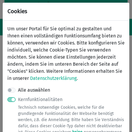
Cookies
Navigation ein-/ausblenden
Anm
Menü
Um unser Portal für Sie optimal zu gestalten und
Ihnen einen vollständigen Funktionsumfang bieten zu
können, verwenden wir Cookies. Bitte konfigurieren Sie
individuell, welche Cookie-Typen Sie verwenden
Genehmigungsfreistellung (§
möchten. Sie können diese Einstellungen jederzeit
63 BauO NRW)
ändern, indem Sie im unteren Bereich der Seite auf
"Cookies" klicken. Weitere Informationen erhalten Sie
Für Bauvorhaben, die die Freistellungsvoraussetzungen
in unserer
Datenschutzerklärung
.
erfüllen, muss kein Baugenehmigungsverfahren
Alle auswählen
durchgeführt werden.
Kernfunktionalitäten
Für die Errichtung oder den Umbau von Wohngebäuden
Technisch notwendige Cookies, welche für die
geringer und mittlerer Höhe einschließlich ihrer
grundlegende Funktionalität der Webseite benötigt
Nebengebäude und Nebenanlagen ist dann keine
werden, z.B. die Anmeldung. Bitte haben Sie Verständnis
Baugenehmigung erforderlich, wenn das Vorhaben
dafür, dass dieser Cookie-Typ daher nicht deaktivierbar
innerhalb des Geltungsbereichs eines rechtskräftigen