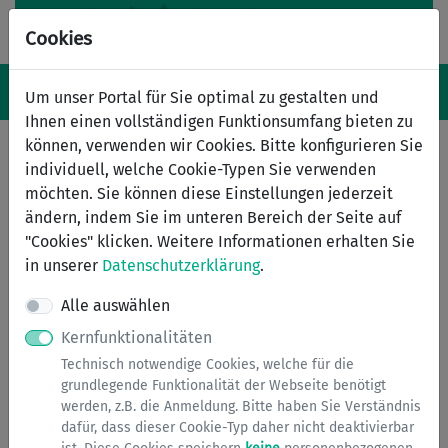
Cookies
Navigation ein-/ausblenden
Anm
Menü
Um unser Portal für Sie optimal zu gestalten und
Ihnen einen vollständigen Funktionsumfang bieten zu
können, verwenden wir Cookies. Bitte konfigurieren Sie
individuell, welche Cookie-Typen Sie verwenden
Zinssenkungsanträge
möchten. Sie können diese Einstellungen jederzeit
ändern, indem Sie im unteren Bereich der Seite auf
Anträge für Zinssenkung können von Eigentümern eines
"Cookies" klicken. Weitere Informationen erhalten Sie
Familienheims oder einer Eigentumswohnung, welche
in unserer
Datenschutzerklärung
.
öffentliche Mittel oder ein Förderdarlehn von der
NRW.Bank erhalten haben, gestellt werden.
Alle auswählen
Kernfunktionalitäten
Grundsätzlich werden die Darlehnsnehmer vor einer
Technisch notwendige Cookies, welche für die
anstehenden Zinserhöhung von der NRW.Bank
grundlegende Funktionalität der Webseite benötigt
aufgefordert, einen Antrag auf Zinssenkung zu stellen.
werden, z.B. die Anmeldung. Bitte haben Sie Verständnis
dafür, dass dieser Cookie-Typ daher nicht deaktivierbar
Unabhängig von diesem üblichen Ablauf, könnten Sie bei