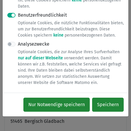
ist. Diese Cookies speichern
keine
personenbezogenen
uns prüfen lassen, ob eine Zinssenkung aufgrund der vom
Daten.
01.01.2019 erfolgten Erhöhung der Einkommensgrenze
Benutzerfreundlichkeit
möglich wäre, sofern Sie Zinsen für das Darlehn zahlen
Optionale Cookies, die nützliche Funktionalitäten bieten,
müssen.
um zur Benutzerfreundlichkeit beizutragen. Diese
Cookies speichern
keine
personenbezogenen Daten.
Analysezwecke
zuständige Abteilungen
Optionale Cookies, die zur Analyse Ihres Surfverhalten
nur auf dieser Webseite
verwendet werden. Damit
Kontakt
können wir z.B. feststellen, welche Services viel gefragt
sind. Ihre Daten bleiben dabei selbstverständlich
Wohnungswesen
anonym. Wir setzen zur statistischen Auswertung
unserer Website die Software Matomo ein.
E-Mail senden
02202 14-2531
Nur Notwendige speichern
Speichern
Stadthaus Konrad-Adenauer-Platz
Konrad-Adenauer-Platz 9
51465 Bergisch Gladbach