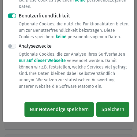
ist. Diese Cookies speichern
keine
personenbezogenen
bitte an das zuständige Jobcenter.
Daten.
Benutzerfreundlichkeit
Tipp:
Um Ihre Unterlagen vereinfacht an die
Optionale Cookies, die nützliche Funktionalitäten bieten,
Wohngeldstelle zu geben, können Sie kostenlose Apps
um zur Benutzerfreundlichkeit beizutragen. Diese
(z.B. Adobe Scan) zum Scannen von Dokumenten
Cookies speichern
keine
personenbezogenen Daten.
verwenden.
Analysezwecke
Optionale Cookies, die zur Analyse Ihres Surfverhalten
nur auf dieser Webseite
verwendet werden. Damit
Notwendige Unterlagen
können wir z.B. feststellen, welche Services viel gefragt
sind. Ihre Daten bleiben dabei selbstverständlich
anonym. Wir setzen zur statistischen Auswertung
unserer Website die Software Matomo ein.
Downloads
Nur Notwendige speichern
Speichern
Links