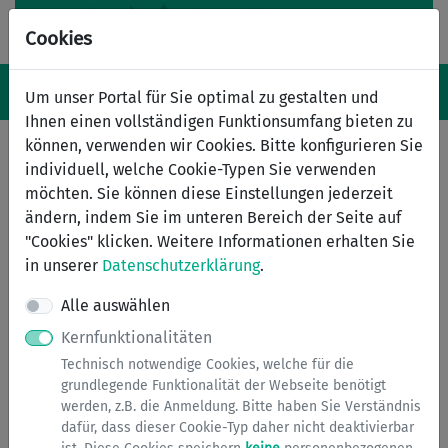
Cookies
Navigation ein-/ausblenden
Anm
Menü
Um unser Portal für Sie optimal zu gestalten und
Ihnen einen vollständigen Funktionsumfang bieten zu
können, verwenden wir Cookies. Bitte konfigurieren Sie
individuell, welche Cookie-Typen Sie verwenden
Wohngeld
möchten. Sie können diese Einstellungen jederzeit
ändern, indem Sie im unteren Bereich der Seite auf
Wohngeld kann die Bürgerinnen und Bürger finanziell
"Cookies" klicken. Weitere Informationen erhalten Sie
unterstützen, die aufgrund der Maßnahmen im
in unserer
Datenschutzerklärung
.
Zusammenhang der Corona-Pandemie von
Einkommenseinbußen betroffen sind. Diese können
Alle auswählen
insbesondere Kurzarbeiterinnen und Kurzarbeiter oder
Kernfunktionalitäten
selbständig tätige Personen sein.
Technisch notwendige Cookies, welche für die
grundlegende Funktionalität der Webseite benötigt
Bitte beachten Sie
: Wohngeld ist ein
werden, z.B. die Anmeldung. Bitte haben Sie Verständnis
Wohnkostenzuschuss und dient nicht zur Deckung der
dafür, dass dieser Cookie-Typ daher nicht deaktivierbar
Lebenshaltungskosten. In diesen Fällen wenden Sie sich