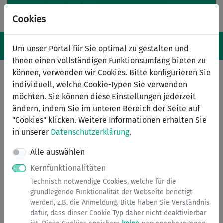
Cookies
Navigation ein-/ausblenden
Anm
Menü
Um unser Portal für Sie optimal zu gestalten und
Ihnen einen vollständigen Funktionsumfang bieten zu
können, verwenden wir Cookies. Bitte konfigurieren Sie
individuell, welche Cookie-Typen Sie verwenden
Auskunft über
möchten. Sie können diese Einstellungen jederzeit
Sorgeerklärungen
ändern, indem Sie im unteren Bereich der Seite auf
"Cookies" klicken. Weitere Informationen erhalten Sie
Auskunft über Sorgeerklärung
in unserer
Datenschutzerklärung
.
Alle auswählen
Die Mutter, die mit dem Vater des Kindes bei der Geburt
nicht verheiratet ist, kann vom Jugendamt eine
Kernfunktionalitäten
schriftliche Bestätigung/ Auskunft verlangen, dass sie mit
Technisch notwendige Cookies, welche für die
dem Vater des Kindes keine gemeinsame Sorgeerklärung
grundlegende Funktionalität der Webseite benötigt
beurkundet hat (sogenanntes Negativattest).
werden, z.B. die Anmeldung. Bitte haben Sie Verständnis
dafür, dass dieser Cookie-Typ daher nicht deaktivierbar
Mit einem sogenannten Negativattest kann eine Mutter,