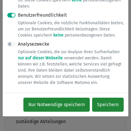
ist. Diese Cookies speichern
keine
personenbezogenen
die mit dem Vater ihres Kindes nicht verheiratet ist/war,
Daten.
das alleinige Sorgerecht für ihr Kind nachweisen. Hierin
Benutzerfreundlichkeit
wird bestätigt, dass zum Zeitpunkt der Ausstellung dieser
Optionale Cookies, die nützliche Funktionalitäten bieten,
Bescheinigung keine übereinstimmende Sorgeerklärung
um zur Benutzerfreundlichkeit beizutragen. Diese
der Eltern vorliegt. Diese Bestätigung dient der Mutter im
Cookies speichern
keine
personenbezogenen Daten.
Rechtsverkehr mit Behörden, Banken, gegenüber
Analysezwecke
Kindergärten, Schulen, Ärzten, etc. als Nachweis, dass ihr
Optionale Cookies, die zur Analyse Ihres Surfverhalten
im Um-kehrschluss die alleinige elterliche Sorge für ihr
nur auf dieser Webseite
verwendet werden. Damit
Kind zusteht. Ein Negativattest wird nur für die Kinder
können wir z.B. feststellen, welche Services viel gefragt
ausgestellt, die in Bergisch Gladbach ihren Wohnsitz
sind. Ihre Daten bleiben dabei selbstverständlich
haben.
anonym. Wir setzen zur statistischen Auswertung
unserer Website die Software Matomo ein.
Notwendige Unterlagen
Nur Notwendige speichern
Speichern
zuständige Abteilungen