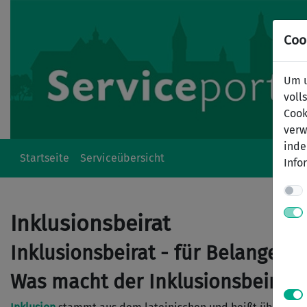
Coo
Um u
voll
Cook
verw
inde
Startseite
Serviceübersicht
Info
Inklusionsbeirat
Inklusionsbeirat - für Belange 
Was macht der Inklusionsbeirat?