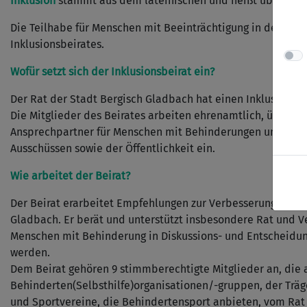
Inklusion
stammt aus dem lateinischen und heißt übersetzt 
Die Teilhabe für Menschen mit Beeinträchtigung in der Gesel
Inklusionsbeirates.
Wofür setzt sich der Inklusionsbeirat ein?
Der Rat der Stadt Bergisch Gladbach hat einen Inklusionsbe
Die Mitglieder des Beirates arbeiten ehrenamtlich, überpart
Ansprechpartner für Menschen mit Behinderungen und setzt
Ausschüssen sowie der Öffentlichkeit ein.
Wie arbeitet der Beirat?
Der Beirat erarbeitet Empfehlungen zur Verbesserung der 
Gladbach. Er berät und unterstützt insbesondere Rat und 
Menschen mit Behinderung in Diskussions- und Entscheidu
werden.
Dem Beirat gehören 9 stimmberechtigte Mitglieder an, die a
Behinderten(Selbsthilfe)organisationen/-gruppen, der Trä
und Sportvereine, die Behindertensport anbieten, vom Rat 