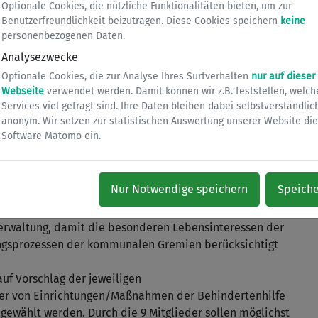
„enthalten sein, teilhaben“.
Optionale Cookies, die nützliche Funktionalitäten bieten, um zur
Benutzerfreundlichkeit beizutragen. Diese Cookies speichern
keine
lschaft zu erreichen, das ist das Ziel des
personenbezogenen Daten.
Analysezwecke
Optionale Cookies, die zur Analyse Ihres Surfverhalten
nur auf dieser
Webseite
verwendet werden. Damit können wir z.B. feststellen, welch
irat – Beirat für Menschen mit Behinderung – eingerichtet.
Services viel gefragt sind. Ihre Daten bleiben dabei selbstverständlic
eilich und überkonfessionell. Der Beirat ist
anonym. Wir setzen zur statistischen Auswertung unserer Website die
 sich für ihre Anliegen gegenüber dem Rat und seinen
Software Matomo ein.
Nur Notwendige speichern
Speich
Lebensqualität von Menschen mit Behinderung in Bergisch
Verwaltung, damit die besonderen Lebensinteressen der
ngsprozessen der kommunalen Gremien berücksichtigt
uf Vorschlag der jeweiligen
ger von Einrichtungen/Maßnahmen der Behindertenhilfe
gewählt werden. Durch die 9 Mitglieder sollen möglichst